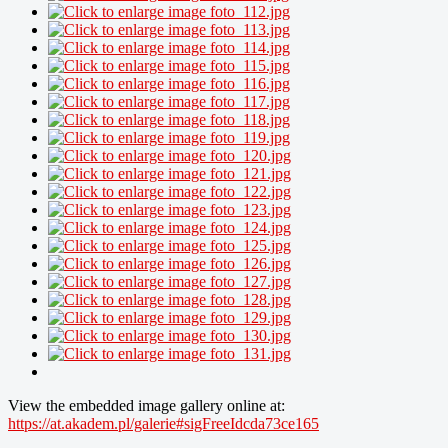
View the embedded image gallery online at:
https://at.akadem.pl/galerie#sigFreeIdcda73ce165